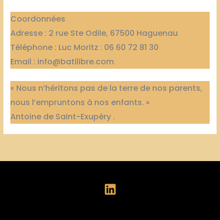
Coordonnées
Adresse : 2 rue Ste Odile, 67500 Haguenau
Téléphone : Luc Moritz : 06 60 72 81 30
Email : info@batilibre.com
« Nous n’héritons pas de la terre de nos parents,
nous l’empruntons à nos enfants. »
Antoine de Saint-Exupéry .